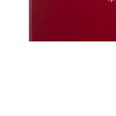
上一个：
宝尊应化丹固体饮料
下一个：
甘麦大枣饮