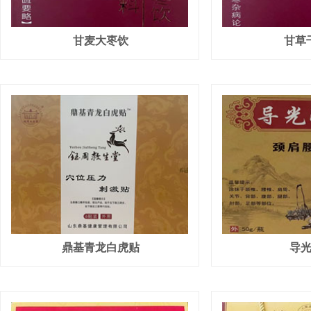
甘麦大枣饮
甘草
鼎基青龙白虎贴
导