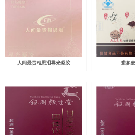
人间最贵相思泪导光凝胶
党参